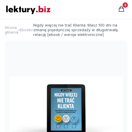
0
Nigdy więcej nie trać Klienta. Masz 100 dni na
Strona
›
Ebooki
›
zmianę pojedynczej sprzedaży w długotrwałą
główna
relację [ebook / wersje elektroniczne]