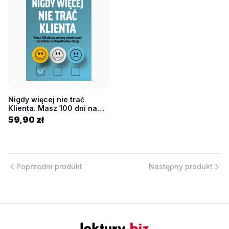
Nigdy więcej nie trać
Klienta. Masz 100 dni na
zmianę pojedynczej
59,90 zł
sprzedaży w długotrwałą
relację [książka]
Poprzedni produkt
Następny produkt