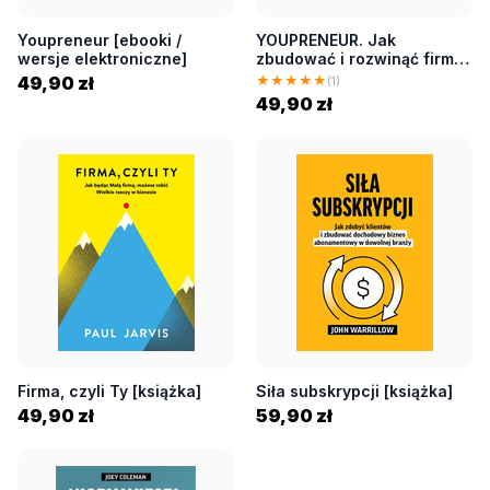
Youpreneur [ebooki /
YOUPRENEUR. Jak
wersje elektroniczne]
zbudować i rozwinąć firmę
opartą na marce osobistej
49,90 zł
★★★★★
(1)
[książka]
49,90 zł
Firma, czyli Ty [książka]
Siła subskrypcji [książka]
49,90 zł
59,90 zł