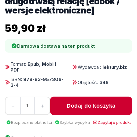
długotrwałą relację [ebook /
wersje elektroniczne]
59,90 zł
Darmowa dostawa na ten produkt
Format:
Epub, Mobi i
Wydawca :
lektury.biz
PDF
ISBN:
978-83-957306-
Objętość:
346
3-4
−
+
Dodaj do koszyka
Bezpieczne płatności
Szybka wysyłka
Zapytaj o produkt